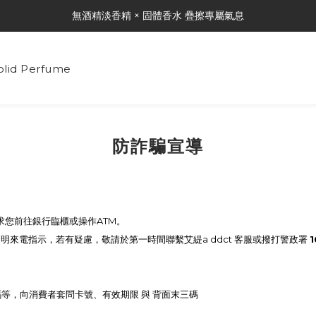
無酒精淡香精 × 固體香水 疊擦專屬氣息
🤍韓國質感香氛🤍
🤍韓國質感香氛🤍
id Perfume
防詐騙宣導
要求您前往銀行臨櫃或操作ATM。
不明來電指示，若有疑慮，敬請於第一時間聯繫
艾緹a ddct
客服
或撥打警政署
碼等，向消費者套問卡號、有效期限 與 背面末三碼