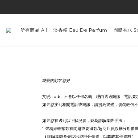
所有商品 All
淡香精 Eau De Parfum
固體香水 Sol
親愛的顧客您好
艾緹a ddct 不會以任何名義、理由透過簡訊、電話
如果您接到相關電話或簡訊，請提高警覺，切勿輕信
如果您有遇到以下狀況者，疑為詐騙集團手法：
1. 聲稱結帳扣款有問題或要退款/超商店員誤刷分期條
( 詐騙集團會先說出您部分個資，以套取其他資料 )